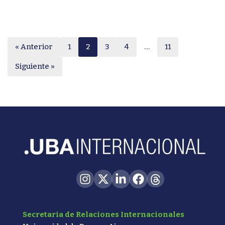
« Anterior
1
2
3
4
…
11
Siguiente »
Secretaria de Relaciones Internacionales