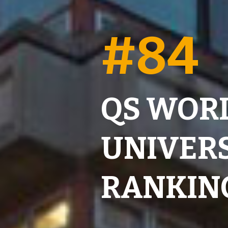
#84
QS WOR
UNIVER
RANKIN