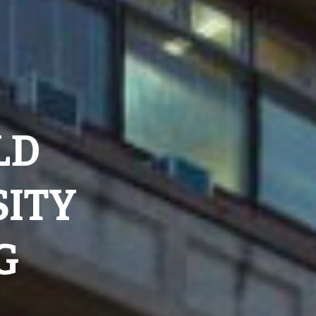
LD
SITY
G