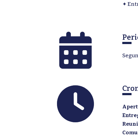
✦ Ent
Peri
Segun
Cro
Apert
Entre
Reuni
Comun