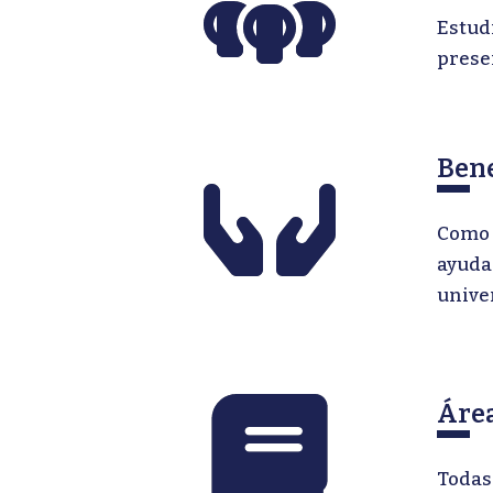
Estud
prese
Bene
Como 
ayuda 
unive
Áre
Todas 