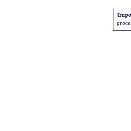
!Impo
proce