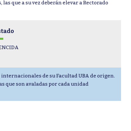
 las que a su vez deberán elevar a Rectorado
stado
ENCIDA
s internacionales de su Facultad UBA de origen.
las que son avaladas por cada unidad