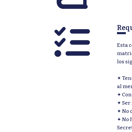
Requ
Esta c
matri
los si
✦ Tene
al me
✦ Cont
✦ Ser
✦ No 
✦ No 
Secre